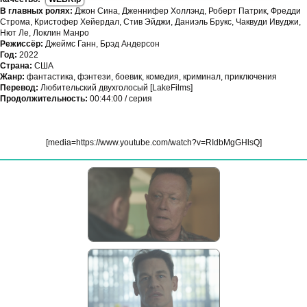
В главных ролях:
Джон Сина, Дженнифер Холлэнд, Роберт Патрик, Фредди
Строма, Кристофер Хейердал, Стив Эйджи, Даниэль Брукс, Чаквуди Ивуджи,
Нют Ле, Локлин Манро
Режиссёр:
Джеймс Ганн, Брэд Андерсон
Год:
2022
Страна:
США
Жанр:
фантастика, фэнтези, боевик, комедия, криминал, приключения
Перевод:
Любительский двухголосый [LakeFilms]
Продолжительность:
00:44:00 / серия
[media=https://www.youtube.com/watch?v=RIdbMgGHlsQ]