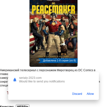
Добавлена 1-8 серия (из 8)
Американский телесериал с персонажем Миротворец из DC Comics в
главной роли. События сериала происходят после фильма «Отряд
serialy-2023.com
самоубийц: Миссия навылет». Кристофер Смит присоединяется к
Would like to send you notifications
секретному отряду спецназа АРГУС «Проект Бабочка» для уничтожения
специальных существ, угрожающих всему человечеству.
Торрент удален по просьбе правообладателей
Discard
Allow
Качество:
WEBRip