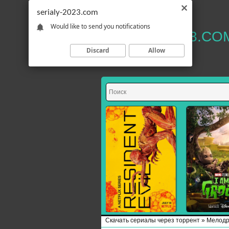
serialy-2023.com
Would like to send you notifications
SERIALY-2023.CO
Discard
Allow
Скачать сериалы через торрент
»
Мелод