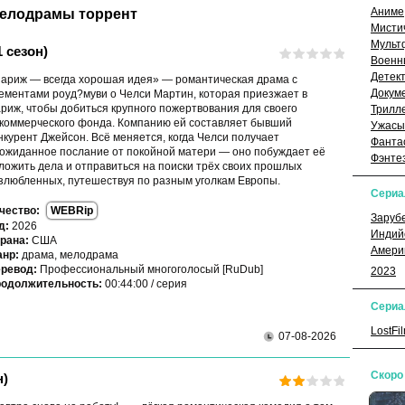
Аниме
елодрамы торрент
Мисти
Мульт
 сезон)
Военн
Детек
ариж — всегда хорошая идея» — романтическая драма с
Докум
ементами роуд?муви о Челси Мартин, которая приезжает в
риж, чтобы добиться крупного пожертвования для своего
Трилл
коммерческого фонда. Компанию ей составляет бывший
Ужасы
нкурент Джейсон. Всё меняется, когда Челси получает
Фанта
ожиданное послание от покойной матери — оно побуждает её
Фэнте
ложить дела и отправиться на поиски трёх своих прошлых
злюбленных, путешествуя по разным уголкам Европы.
Сери
чество:
WEBRip
Заруб
д:
2026
Индий
рана:
США
Амери
нр:
драма, мелодрама
ревод:
Профессиональный многоголосый [RuDub]
2023
одолжительность:
00:44:00 / серия
Сериа
LostFi
07-08-2026
Скоро
н)