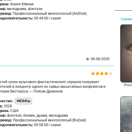
рана:
Корея Южная
нр:
мелодрама, фэнтези
ревод:
Профессиональный многоголосый [AniDub]
одолжительность:
00:49:00 / серия
Свежи
06-08-2026
етий сезон культового фантастического сериала погружает
Игра
ителей в эпицентр одного из самых масштабных конфликтов в
тории Вестероса — Пляски Драконов.
чество:
WEBRip
д:
2026
рана:
США
нр:
фэнтези, боевик, драма, мелодрама
ревод:
Профессиональный многоголосый [RuDub]
одолжительность:
00:58:00 / серия