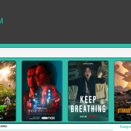
M
рамы
Попул