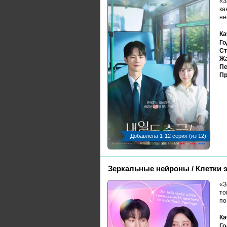
«З
ка
не
Ка
Го
Ст
Жа
Пе
Пр
Добавлена 1-12 серия (из 12)
Зеркальные нейроны / Клетки э
«З
то
по
Ка
Го