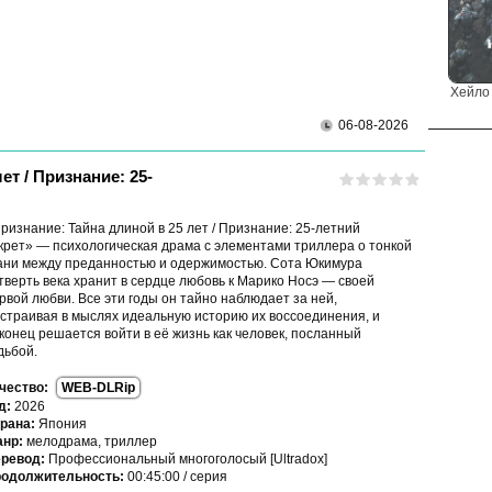
Хейло 
06-08-2026
ет / Признание: 25-
ризнание: Тайна длиной в 25 лет / Признание: 25-летний
крет» — психологическая драма с элементами триллера о тонкой
ани между преданностью и одержимостью. Сота Юкимура
тверть века хранит в сердце любовь к Марико Носэ — своей
рвой любви. Все эти годы он тайно наблюдает за ней,
страивая в мыслях идеальную историю их воссоединения, и
конец решается войти в её жизнь как человек, посланный
дьбой.
чество:
WEB-DLRip
д:
2026
рана:
Япония
нр:
мелодрама, триллер
ревод:
Профессиональный многоголосый [Ultradox]
одолжительность:
00:45:00 / серия