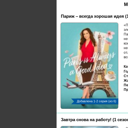
М
Париж – всегда хорошая идея (1
«П
эл
Па
не
ко
не
от
во
Ка
Го
Ст
Жа
Пе
Пр
Добавлена 1-2 серия (из 6)
Завтра снова на работу! (1 сезо