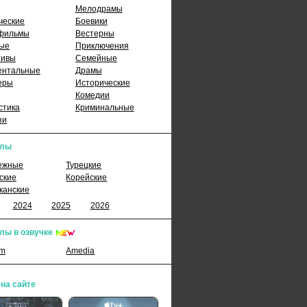
Мелодрамы
ческие
Боевики
фильмы
Вестерны
ые
Приключения
тивы
Семейные
ентальные
Драмы
еры
Исторические
Комедии
стика
Криминальные
зи
алы
ежные
Турецкие
ские
Корейские
канские
2024
2025
2026
лы в озвучке
lm
Amedia
 на сайте