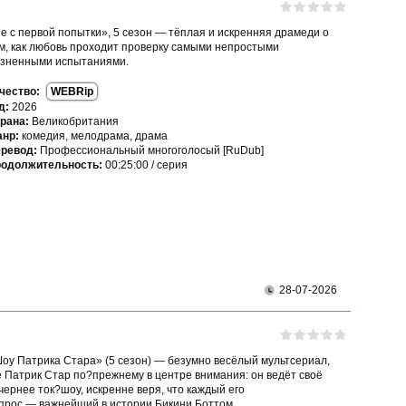
е с первой попытки», 5 сезон — тёплая и искренняя драмеди о
м, как любовь проходит проверку самыми непростыми
зненными испытаниями.
чество:
WEBRip
д:
2026
рана:
Великобритания
нр:
комедия, мелодрама, драма
ревод:
Профессиональный многоголосый [RuDub]
одолжительность:
00:25:00 / серия
28-07-2026
оу Патрика Стара» (5 сезон) — безумно весёлый мультсериал,
е Патрик Стар по?прежнему в центре внимания: он ведёт своё
чернее ток?шоу, искренне веря, что каждый его
прос — важнейший в истории Бикини Боттом.