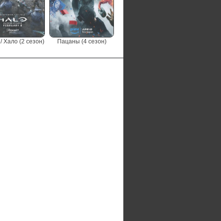
/ Хало (2 сезон)
Пацаны (4 сезон)