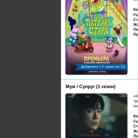
Ка
Го
Ст
Жа
Пе
Пр
Добавлена 1-5 серия (из 12)
Муж / Супруг (1 сезон)
«М
тр
зн
Ка
Го
Ст
Жа
Пе