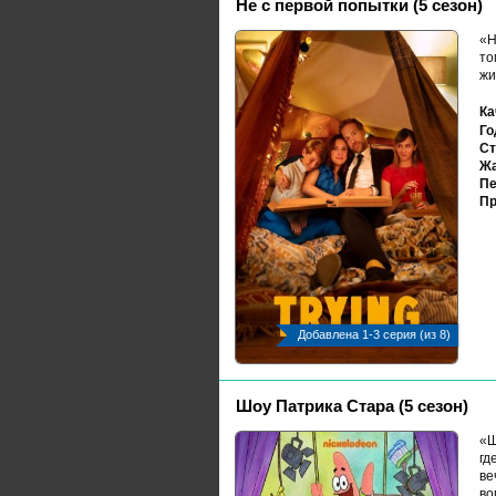
Не с первой попытки (5 сезон)
«Н
то
жи
Ка
Го
Ст
Жа
Пе
Пр
Добавлена 1-3 серия (из 8)
Шоу Патрика Стара (5 сезон)
«Ш
гд
ве
во