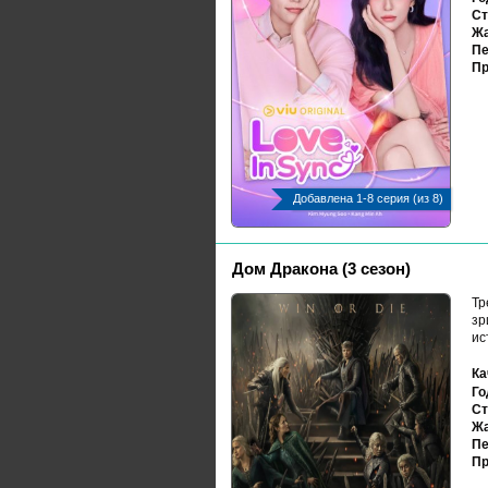
Ст
Жа
Пе
Пр
Добавлена 1-8 серия (из 8)
Дом Дракона (3 сезон)
Тр
зр
ис
Ка
Го
Ст
Жа
Пе
Пр