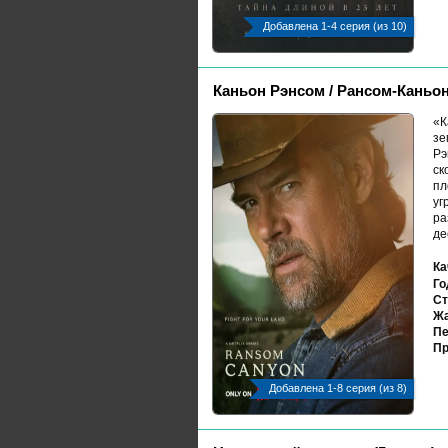
Добавлена 1-4 серия (из 10)
Каньон Рэнсом / Рансом-Каньон 
«К
зе
Рэ
ск
пл
уг
ра
де
Ка
Го
Ст
Жа
Пе
Пр
Добавлена 1-8 серия (из 8)