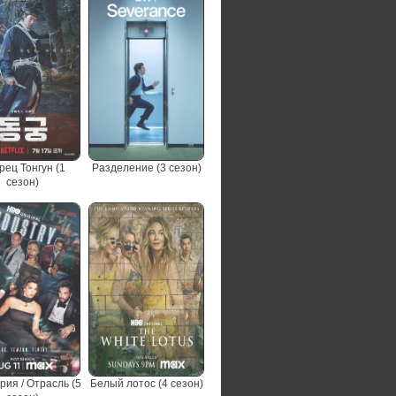
рец Тонгун (1
Разделение (3 сезон)
сезон)
рия / Отрасль (5
Белый лотос (4 сезон)