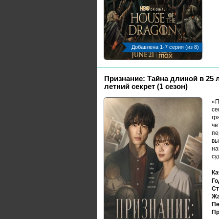
Добавлена 1-7 серия (из 8)
Признание: Тайна длиной в 25 л
летний секрет (1 сезон)
«П
се
гр
че
пе
вы
на
су
Ка
Го
Ст
Жа
Пе
Пр