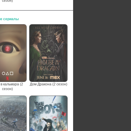
сезон)
е сериалы
 в кальмара (2
Дом Дракона (2 сезон)
сезон)