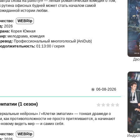
автра снова на работу!» — лёгкая романтическая комедия о том,
к рутина офисных будней может стать началом самой
ожиданной истории любви.
чество:
WEBRip
д:
2026
рана:
Корея Южная
нр:
мелодрама, комедия
ревод:
Профессиональный многоголосый [AniDub]
одолжительность:
01:13:00 / серия
Дво
06-08-2026
мпатии (1 сезон)
еркальные нейроны» / «Клетки эмпатии» — тонкая драмеди о
м, как противоположности не просто притягиваются, а начинают
-новому видеть мир — и самих себя.
чество:
WEBRip
Индуст
д:
2026