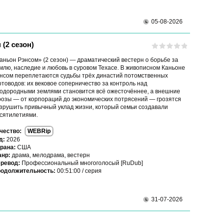
05-08-2026
(2 сезон)
аньон Рэнсом» (2 сезон) — драматический вестерн о борьбе за
млю, наследие и любовь в суровом Техасе. В живописном Каньоне
нсом переплетаются судьбы трёх династий потомственных
отоводов: их вековое соперничество за контроль над
одородными землями становится всё ожесточённее, а внешние
розы — от корпораций до экономических потрясений — грозятся
зрушить привычный уклад жизни, который семьи создавали
сятилетиями.
чество:
WEBRip
д:
2026
рана:
США
нр:
драма, мелодрама, вестерн
ревод:
Профессиональный многоголосый [RuDub]
одолжительность:
00:51:00 / серия
31-07-2026