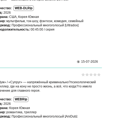
чество:
WEB-DLRip
д:
2026
рана:
США, Корея Южная
нр:
мультфильм, ток-шоу, фэнтези, комедия, семейный
ревод:
Профессиональный многоголосый [Ultradox]
одолжительность:
00:45:00 / серия
15-07-2026
уж» / «Супруг» — напряжённый криминально?психологический
иллер, где на кону не просто жизнь, а всё, что когда?то имело
ачение для главного героя.
чество:
WEBRip
д:
2026
рана:
Корея Южная
нр:
романтика, триллер
ревод:
Профессиональный многоголосый [AniDub]