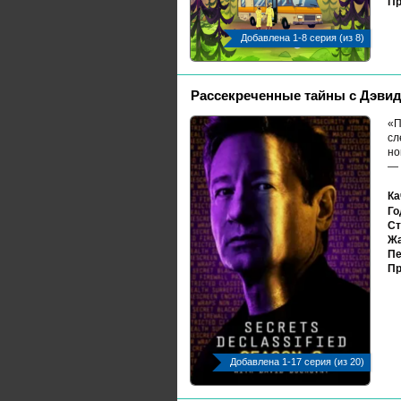
Пр
Добавлена 1-8 серия (из 8)
Рассекреченные тайны с Дэвид
«П
сл
но
— 
Ка
Го
Ст
Жа
Пе
Пр
Добавлена 1-17 серия (из 20)