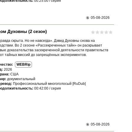
одолжительность:
00:25:00 / серия
05-08-2026
ом Духовны (2 сезон)
равда скрыта. Но не навсегда». Дэвид Духовны снова на
едствии. Во 2 сезоне «Рассекреченных тайн» он раскрывает
вые доказательства засекреченной деятельности правительств
от тайных миссий до запрещённых экспериментов.
чество:
WEBRip
д:
2026
рана:
США
нр:
документальный
ревод:
Профессиональный многоголосый [RuDub]
одолжительность:
00:42:00 / серия
05-08-2026