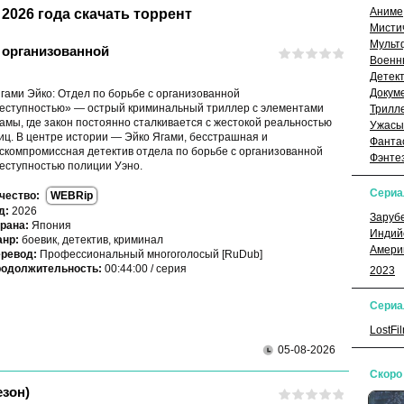
Аниме
2026 года скачать торрент
Мисти
Мульт
 организованной
Военн
Детек
Докум
гами Эйко: Отдел по борьбе с организованной
еступностью» — острый криминальный триллер с элементами
Трилл
амы, где закон постоянно сталкивается с жестокой реальностью
Ужасы
иц. В центре истории — Эйко Ягами, бесстрашная и
Фанта
скомпромиссная детектив отдела по борьбе с организованной
Фэнте
еступностью полиции Уэно.
Сери
чество:
WEBRip
д:
2026
Заруб
рана:
Япония
Индий
нр:
боевик, детектив, криминал
Амери
ревод:
Профессиональный многоголосый [RuDub]
одолжительность:
00:44:00 / серия
2023
Сериа
LostFi
05-08-2026
Скоро
езон)