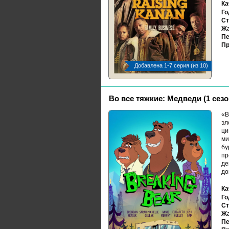
Ка
Го
Ст
Жа
Пе
Пр
Добавлена 1-7 серия (из 10)
Во все тяжкие: Медведи (1 сезо
«В
эл
ци
ми
бу
пр
де
до
Ка
Го
Ст
Жа
Пе