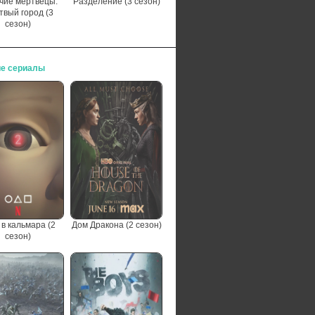
чие мертвецы:
Разделение (3 сезон)
твый город (3
сезон)
е сериалы
 в кальмара (2
Дом Дракона (2 сезон)
сезон)