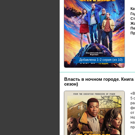
Ка
Го
Ст
Жа
Пе
Пр
Добавлена 1-2 серия (из 10)
Власть в ночном городе. Книга 
сезон)
«В
5 
ра
фи
от
Но
на
пр