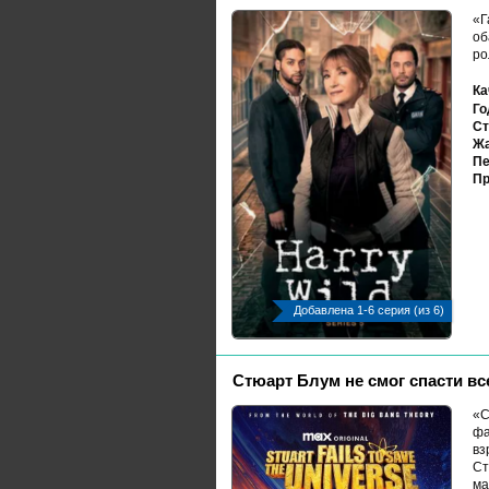
«Г
об
ро
Ка
Го
Ст
Жа
Пе
Пр
Добавлена 1-6 серия (из 6)
Стюарт Блум не смог спасти вс
«С
фа
вз
Ст
ма