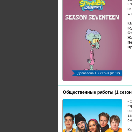
Сэ
си
ул
Ка
Го
Ст
Жа
Пе
Пр
Добавлена 1-7 серия (из 12)
Общественные работы (1 сезон
«О
вз
со
за
ок
Ка