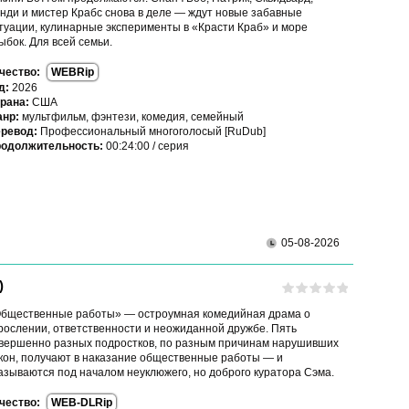
нди и мистер Крабс снова в деле — ждут новые забавные
туации, кулинарные эксперименты в «Красти Краб» и море
ыбок. Для всей семьи.
чество:
WEBRip
д:
2026
рана:
США
нр:
мультфильм, фэнтези, комедия, семейный
ревод:
Профессиональный многоголосый [RuDub]
одолжительность:
00:24:00 / серия
05-08-2026
)
бщественные работы» — остроумная комедийная драма о
рослении, ответственности и неожиданной дружбе. Пять
вершенно разных подростков, по разным причинам нарушивших
кон, получают в наказание общественные работы — и
азываются под началом неуклюжего, но доброго куратора Сэма.
чество:
WEB-DLRip