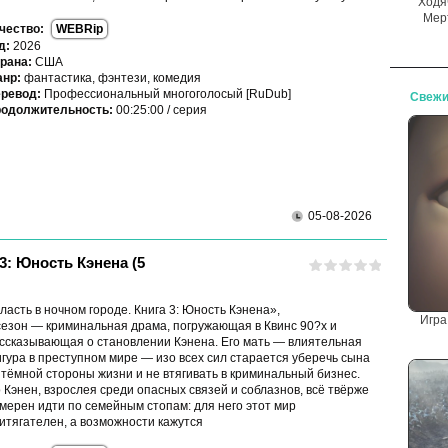
Ходя
Мер
чество:
WEBRip
д:
2026
рана:
США
нр:
фантастика, фэнтези, комедия
ревод:
Профессиональный многоголосый [RuDub]
Свежи
одолжительность:
00:25:00 / серия
05-08-2026
3: Юность Кэнена (5
ласть в ночном городе. Книга 3: Юность Кэнена»,
Игра
сезон — криминальная драма, погружающая в Квинс 90?х и
ссказывающая о становлении Кэнена. Его мать — влиятельная
гура в преступном мире — изо всех сил старается уберечь сына
 тёмной стороны жизни и не втягивать в криминальный бизнес.
 Кэнен, взрослея среди опасных связей и соблазнов, всё твёрже
мерен идти по семейным стопам: для него этот мир
итягателен, а возможности кажутся