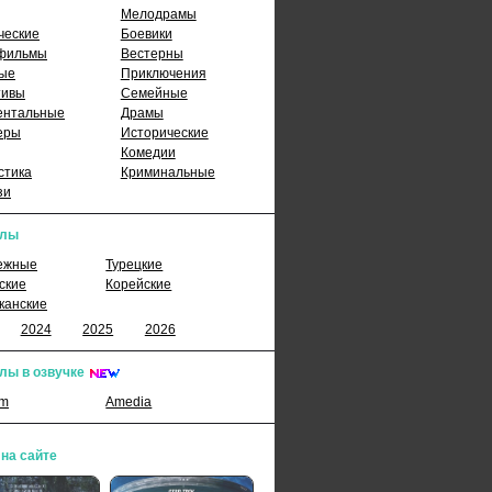
Мелодрамы
ческие
Боевики
фильмы
Вестерны
ые
Приключения
тивы
Семейные
ентальные
Драмы
еры
Исторические
Комедии
стика
Криминальные
зи
алы
ежные
Турецкие
ские
Корейские
канские
2024
2025
2026
лы в озвучке
lm
Amedia
 на сайте