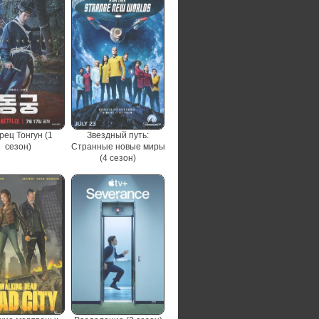
рец Тонгун (1
Звездный путь:
сезон)
Странные новые миры
(4 сезон)