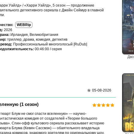
арри Уайлд» / «Харри Уайлд», 5 сезон — продолжение
аятельного детективного сериала с Джейн Сеймур в главной
ли.
чество:
WEBRip
д:
2026
рана:
Ирландия, Великобритания
нр:
триллер, драма, комедия, детектив
ревод:
Профессиональный многоголосый [RuDub]
одолжительность:
00:46:00 / серия
Дво
05-08-2026
еленную (1 сезон)
тюарт Блум не смог спасти вселенную» — научно-
нтастическая комедия от создателей «Теории большого
рыва». Спин-офф культового сериала рассказывает историю
юарта Блума (Кевин Сассмэн) — обаятельного владельца
газина комиксов, знакомого зрителям по оригинальному шоу.