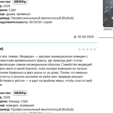
чество:
WEBRip
д:
2026
рана:
США
нр:
драма, криминал
ревод:
Профессиональный многоголосый [RuDub]
одолжительность:
00:58:00 / серия
Хейло 
05-08-2026
н)
о все тяжкие: Медведи» — дерзкая анимационная комедия с
ементами криминального фарса, где природа даёт отпор
вилизации самым неожиданным образом. Семейство медведей
рно жило в своей берлоге, пока газовая компания не начала
рение буквально в двух шагах от их дома. Поняв, что мирные
отесты и грозное рычание не работают, медведи решают
йствовать жёстко — и идут на крайние меры, чтобы спасти свой
м.
чество:
WEBRip
д:
2026
рана:
Канада, США
нр:
комедия, анимация
ревод:
Профессиональный многоголосый [RuDub]