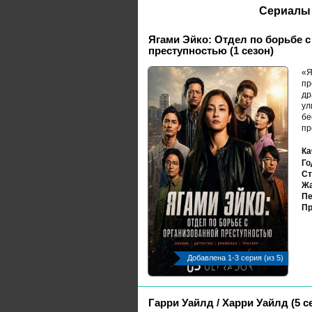
Сериалы 
Ягами Эйко: Отдел по борьбе с
преступностью (1 сезон)
«Я
пр
др
ул
бе
пр
Ка
Го
Ст
Жа
Пе
Пр
Добавлена 1-3 серия (из 5)
Гарри Уайлд / Харри Уайлд (5 с