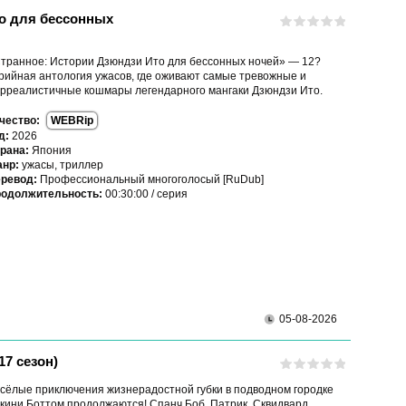
о для бессонных
транное: Истории Дзюндзи Ито для бессонных ночей» — 12?
рийная антология ужасов, где оживают самые тревожные и
рреалистичные кошмары легендарного мангаки Дзюндзи Ито.
чество:
WEBRip
д:
2026
рана:
Япония
нр:
ужасы, триллер
ревод:
Профессиональный многоголосый [RuDub]
одолжительность:
00:30:00 / серия
05-08-2026
7 сезон)
сёлые приключения жизнерадостной губки в подводном городке
кини Боттом продолжаются! Спанч Боб, Патрик, Сквидвард,