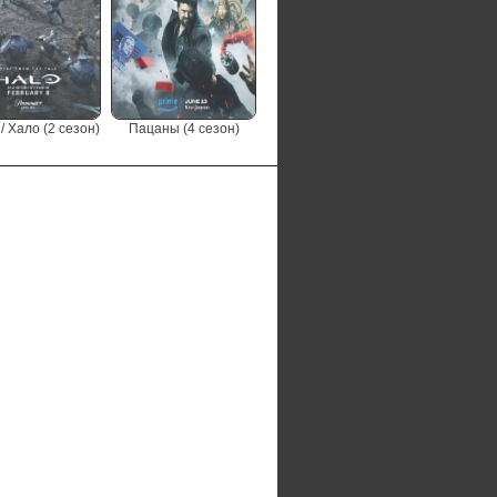
/ Хало (2 сезон)
Пацаны (4 сезон)