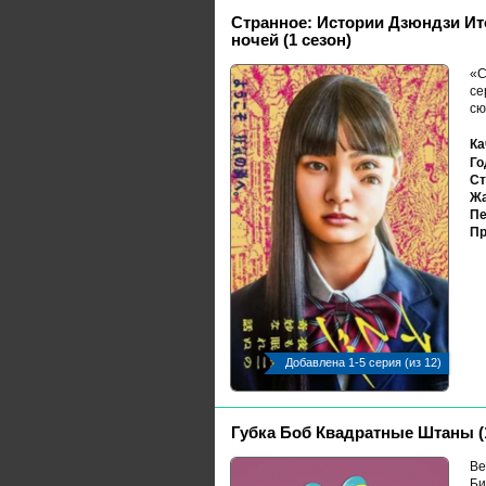
Странное: Истории Дзюндзи Ит
ночей (1 сезон)
«С
се
сю
Ка
Го
Ст
Жа
Пе
Пр
Добавлена 1-5 серия (из 12)
Губка Боб Квадратные Штаны (1
Ве
Би