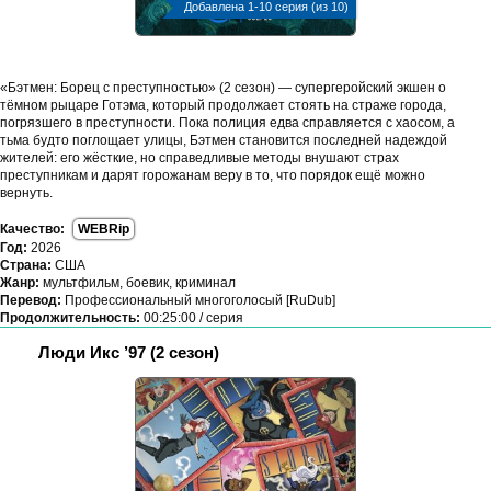
Добавлена 1-10 серия (из 10)
«Бэтмен: Борец с преступностью» (2 сезон) — супергеройский экшен о
тёмном рыцаре Готэма, который продолжает стоять на страже города,
погрязшего в преступности. Пока полиция едва справляется с хаосом, а
тьма будто поглощает улицы, Бэтмен становится последней надеждой
жителей: его жёсткие, но справедливые методы внушают страх
преступникам и дарят горожанам веру в то, что порядок ещё можно
вернуть.
Качество:
WEBRip
Год:
2026
Страна:
США
Жанр:
мультфильм, боевик, криминал
Перевод:
Профессиональный многоголосый [RuDub]
Продолжительность:
00:25:00 / серия
Люди Икс ’97 (2 сезон)