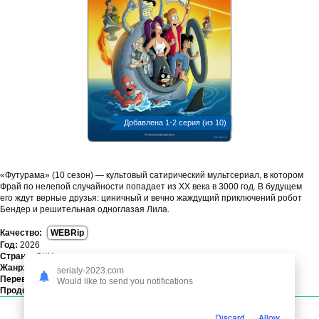
Добавлена 1-2 серия (из 10)
«Футурама» (10 сезон) — культовый сатирический мультсериал, в котором
Фрай по нелепой случайности попадает из XX века в 3000 год. В будущем
его ждут верные друзья: циничный и вечно жаждущий приключений робот
Бендер и решительная одноглазая Лила.
Качество:
WEBRip
Год:
2026
Страна:
США
Жанр:
мультфильм, фантастика, комедия, приключения
serialy-2023.com
Перевод:
Профессиональный многоголосый [RuDub]
Would like to send you notifications
Продолжительность:
00:22:00 / серия
Президент Кертис (1 сезон)
Discard
Allow