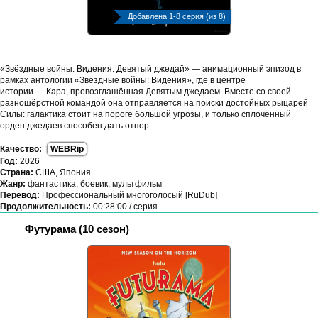
Добавлена 1-8 серия (из 8)
«Звёздные войны: Видения. Девятый джедай» — анимационный эпизод в
рамках антологии «Звёздные войны: Видения», где в центре
истории — Кара, провозглашённая Девятым джедаем. Вместе со своей
разношёрстной командой она отправляется на поиски достойных рыцарей
Силы: галактика стоит на пороге большой угрозы, и только сплочённый
орден джедаев способен дать отпор.
Качество:
WEBRip
Год:
2026
Страна:
США, Япония
Жанр:
фантастика, боевик, мультфильм
Перевод:
Профессиональный многоголосый [RuDub]
Продолжительность:
00:28:00 / серия
Футурама (10 сезон)