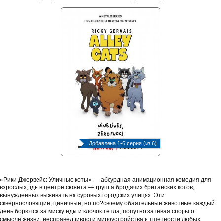
Добавлена 1-6 серия (из 6)
«Рики Джервейс: Уличные коты» — абсурдная анимационная комедия для
взрослых, где в центре сюжета — группа бродячих британских котов,
вынужденных выживать на суровых городских улицах. Эти
сквернословящие, циничные, но по?своему обаятельные животные каждый
день борются за миску еды и клочок тепла, попутно затевая споры о
смысле жизни, несправедливости мироустройства и тщетности любых