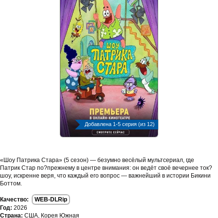
Добавлена 1-5 серия (из 12)
«Шоу Патрика Стара» (5 сезон) — безумно весёлый мультсериал, где
Патрик Стар по?прежнему в центре внимания: он ведёт своё вечернее ток?
шоу, искренне веря, что каждый его вопрос — важнейший в истории Бикини
Боттом.
Качество:
WEB-DLRip
Год:
2026
Страна:
США, Корея Южная