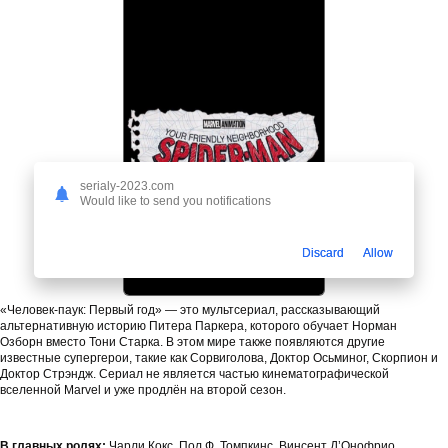
serialy-2023.com
Would like to send you notifications
Discard
Allow
«Человек-паук: Первый год» — это мультсериал, рассказывающий
альтернативную историю Питера Паркера, которого обучает Норман
Озборн вместо Тони Старка. В этом мире также появляются другие
известные супергерои, такие как Сорвиголова, Доктор Осьминог, Скорпион и
Доктор Стрэндж. Сериал не является частью кинематографической
вселенной Marvel и уже продлён на второй сезон.
В главных ролях:
Чарли Кокс, Пол Ф. Томпкинс, Винсент Д’Онофрио