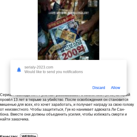
serialy-2023.com
Would like to send you notifications
Добавлена 1-8 серия (из 8)
Discard
Allow
Сериал «Выхода нет: Рулетка» рассказывает о жизни Ким Гук-хо, который
провёл 13 лет в тюрьме за убийство. После освобождения он становится
мишенью для всех, кто хочет заработать, и получает награду за свою голову
от неизвестного. Чтобы защититься, Гук-хо нанимает адвоката Ли Сан-
бона. Вместе они должны объединить усилия, чтобы избежать смерти и
найти заказчика.
Качество:
WEBRip