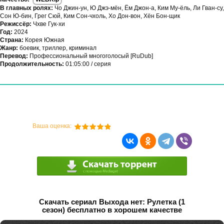
В главных ролях:
Чо Джин-ун, Ю Джэ-мён, Ём Джон-а, Ким Му-ёль, Ли Гван-су,
Сон Ю-бин, Грег Сюй, Ким Сон-чхоль, Хо Дон-вон, Хён Бон-щик
Режиссёр:
Чхве Гук-хи
Год:
2024
Страна:
Корея Южная
Жанр:
боевик, триллер, криминал
Перевод:
Профессиональный многоголосый [RuDub]
Продолжительность:
01:05:00 / серия
Ваша оценка:
Скачать сериал Выхода нет: Рулетка (1
сезон) бесплатно в хорошем качестве