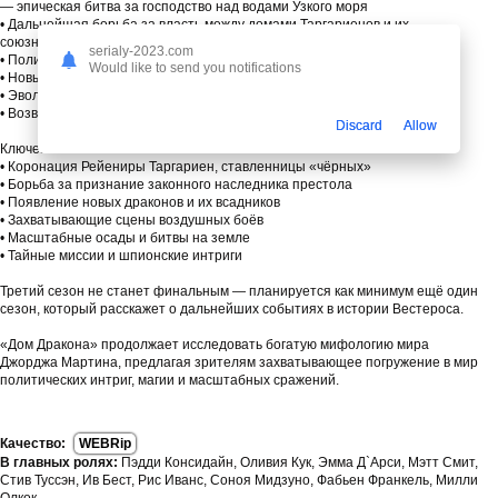
— эпическая битва за господство над водами Узкого моря
• Дальнейшая борьба за власть между домами Таргариенов и их
союзниками
serialy-2023.com
• Политические интриги и закулисные игры влиятельных лордов и леди
Would like to send you notifications
• Новые союзы и предательства
• Эволюция персонажей в условиях войны
• Возвращение старых врагов и появление новых угроз
Discard
Allow
Ключевые события сезона:
• Коронация Рейениры Таргариен, ставленницы «чёрных»
• Борьба за признание законного наследника престола
• Появление новых драконов и их всадников
• Захватывающие сцены воздушных боёв
• Масштабные осады и битвы на земле
• Тайные миссии и шпионские интриги
Третий сезон не станет финальным — планируется как минимум ещё один
сезон, который расскажет о дальнейших событиях в истории Вестероса.
«Дом Дракона» продолжает исследовать богатую мифологию мира
Джорджа Мартина, предлагая зрителям захватывающее погружение в мир
политических интриг, магии и масштабных сражений.
Качество:
WEBRip
В главных ролях:
Пэдди Консидайн, Оливия Кук, Эмма Д`Арси, Мэтт Смит,
Стив Туссэн, Ив Бест, Рис Иванс, Соноя Мидзуно, Фабьен Франкель, Милли