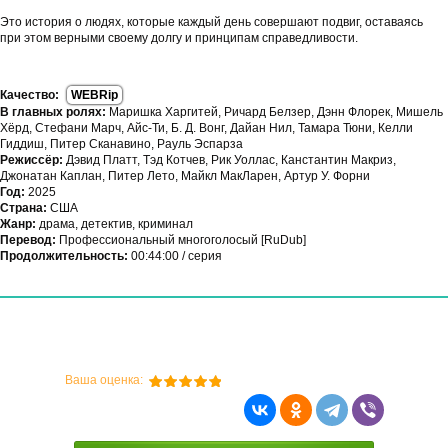
Это история о людях, которые каждый день совершают подвиг, оставаясь
при этом верными своему долгу и принципам справедливости.
Качество:
WEBRip
В главных ролях:
Маришка Харгитей, Ричард Белзер, Дэнн Флорек, Мишель
Хёрд, Стефани Марч, Айс-Ти, Б. Д. Вонг, Дайан Нил, Тамара Тюни, Келли
Гиддиш, Питер Сканавино, Рауль Эспарза
Режиссёр:
Дэвид Платт, Тэд Котчев, Рик Уоллас, Канстантин Макриз,
Джонатан Каплан, Питер Лето, Майкл МакЛарен, Артур У. Форни
Год:
2025
Страна:
США
Жанр:
драма, детектив, криминал
Перевод:
Профессиональный многоголосый [RuDub]
Продолжительность:
00:44:00 / серия
Ваша оценка: