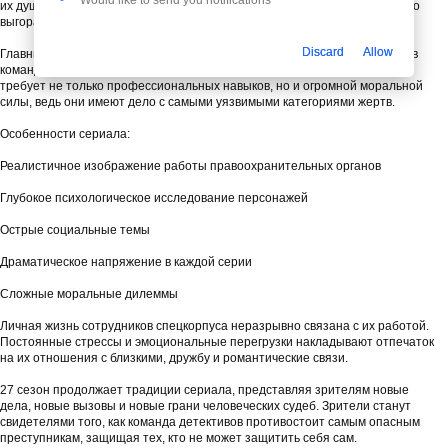
их душах, заставляя постоянно балансировать на грани эмоционального
выгорания.
Discard
Allow
Главные герои — опытные следователи, каждый из которых привносит в
команду свой уникальный опыт и подход к расследованию. Их работа
требует не только профессиональных навыков, но и огромной моральной
силы, ведь они имеют дело с самыми уязвимыми категориями жертв.
Особенности сериала:
Реалистичное изображение работы правоохранительных органов
Глубокое психологическое исследование персонажей
Острые социальные темы
Драматическое напряжение в каждой серии
Сложные моральные дилеммы
Личная жизнь сотрудников спецкорпуса неразрывно связана с их работой.
Постоянные стрессы и эмоциональные перегрузки накладывают отпечаток
на их отношения с близкими, дружбу и романтические связи.
27 сезон продолжает традиции сериала, представляя зрителям новые
дела, новые вызовы и новые грани человеческих судеб. Зрители станут
свидетелями того, как команда детективов противостоит самым опасным
преступникам, защищая тех, кто не может защитить себя сам.