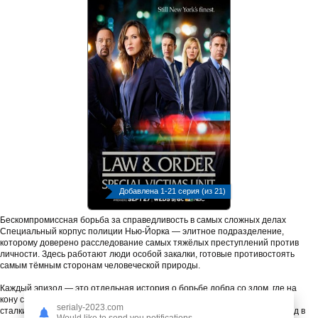
Добавлена 1-21 серия (из 21)
Бескомпромиссная борьба за справедливость в самых сложных делах
Специальный корпус полиции Нью-Йорка — элитное подразделение,
которому доверено расследование самых тяжёлых преступлений против
личности. Здесь работают люди особой закалки, готовые противостоять
самым тёмным сторонам человеческой природы.
Каждый эпизод — это отдельная история о борьбе добра со злом, где на
кону стоят судьбы жертв и их близких. Детективы подразделения
serialy-2023.com
сталкиваются с преступлениями, которые оставляют неизгладимый след в
Would like to send you notifications