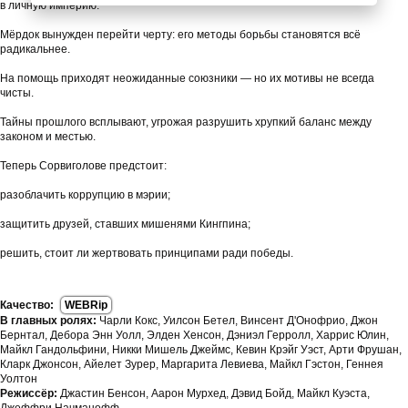
в личную империю.
Мёрдок вынужден перейти черту: его методы борьбы становятся всё
радикальнее.
На помощь приходят неожиданные союзники — но их мотивы не всегда
чисты.
Тайны прошлого всплывают, угрожая разрушить хрупкий баланс между
законом и местью.
Теперь Сорвиголове предстоит:
разоблачить коррупцию в мэрии;
защитить друзей, ставших мишенями Кингпина;
решить, стоит ли жертвовать принципами ради победы.
Качество:
WEBRip
В главных ролях:
Чарли Кокс, Уилсон Бетел, Винсент Д'Онофрио, Джон
Бернтал, Дебора Энн Уолл, Элден Хенсон, Дэниэл Герролл, Харрис Юлин,
Майкл Гандольфини, Никки Мишель Джеймс, Кевин Крэйг Уэст, Арти Фрушан,
Кларк Джонсон, Айелет Зурер, Маргарита Левиева, Майкл Гэстон, Геннея
Уолтон
Режиссёр:
Джастин Бенсон, Аарон Мурхед, Дэвид Бойд, Майкл Куэста,