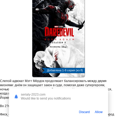
Добавлена 1-8 серия (из 8)
Слепой адвокат Мэтт Мёрдок продолжает балансировать между двумя
жизнями: днём он защищает закон в суде, помогая даже супергероям,
ночью — карает преступников как Сорвиголова. Но его мир снова рушится,
когда главный враг — Уилсон Фиск (Кингпин) — укрепляет власть в Нью?
serialy-2023.com
Йорке.
Would like to send you notifications
Во 2?м сезоне:
Discard
Allow
Фиск, ставший мэром, легализует свои преступные схемы, превращая город