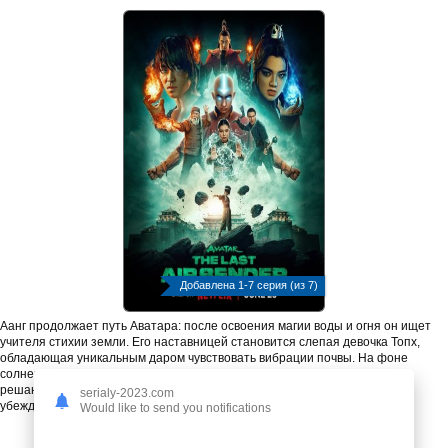
Добавлена 1-7 серия (из 7)
Аанг продолжает путь Аватара: после освоения магии воды и огня он ищет
учителя стихии земли. Его наставницей становится слепая девочка Топх,
обладающая уникальным даром чувствовать вибрации почвы. На фоне
солнечного затмения, лишающего народ Огня силы, Азула готовит
решающий удар. История о взрослении, испытаниях и верности своим
serialy-2023.com
убеждениям.
Would like to send you notifications