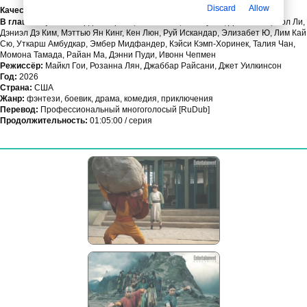
Discard
Allow
Качество:
WEBRip
В главных ролях:
Гордон Кормье, Киавентио, Иэн Аусли, Даллас Лю, Пол Ли,
Дэниэл Дэ Ким, Мэттью Ян Кинг, Кен Люн, Руй Искандар, Элизабет Ю, Лим Кай
Сю, Уткарш Амбудкар, Эмбер Мидфандер, Кэйси Кэмп-Хоринек, Талия Чан,
Момона Тамада, Райан Ма, Дэнни Пуди, Ивонн Чепмен
Режиссёр:
Майкл Гои, Розанна Лян, Джаббар Райсани, Джет Уилкинсон
Год:
2026
Страна:
США
Жанр:
фэнтези, боевик, драма, комедия, приключения
Перевод:
Профессиональный многоголосый [RuDub]
Продолжительность:
01:05:00 / серия