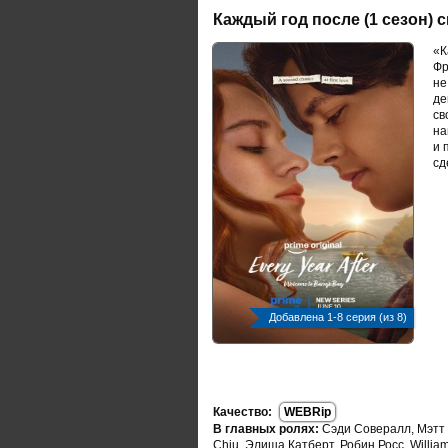
Каждый год после (1 сезон) 
«К
Фр
не
де
св
на
и 
сд
Добавлена 1-8 серия (из 8)
Качество:
WEBRip
В главных ролях:
Сэди Совералл, Мэтт 
Chiu, Элиша Катберт, Робин Росс, William