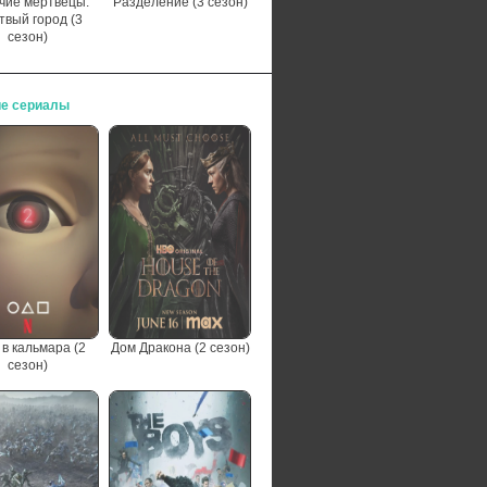
чие мертвецы:
Разделение (3 сезон)
твый город (3
сезон)
е сериалы
 в кальмара (2
Дом Дракона (2 сезон)
сезон)