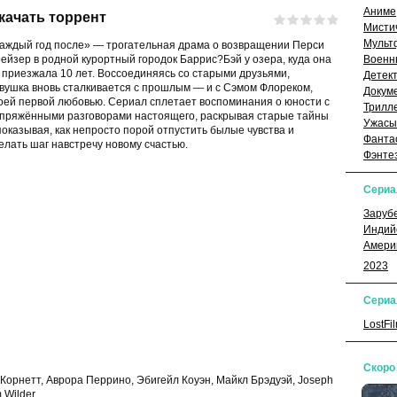
Аниме
скачать торрент
Мисти
Мульт
аждый год после» — трогательная драма о возвращении Перси
ейзер в родной курортный городок Баррис?Бэй у озера, куда она
Военн
 приезжала 10 лет. Воссоединяясь со старыми друзьями,
Детек
вушка вновь сталкивается с прошлым — и с Сэмом Флореком,
Докум
оей первой любовью. Сериал сплетает воспоминания о юности с
Трилл
пряжёнными разговорами настоящего, раскрывая старые тайны
Ужасы
показывая, как непросто порой отпустить былые чувства и
Фанта
елать шаг навстречу новому счастью.
Фэнте
Сери
Заруб
Индий
Амери
2023
Сериа
LostFi
Скоро
Корнетт, Аврора Перрино, Эбигейл Коуэн, Майкл Брэдуэй, Joseph
 Wilder