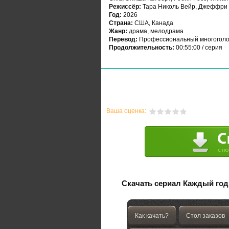
Режиссёр:
Тара Николь Вейр, Джеффри 
Год:
2026
Страна:
США, Канада
Жанр:
драма, мелодрама
Перевод:
Профессиональный многоголо
Продолжительность:
00:55:00 / серия
Ваша оценка:
Скачать сериал Каждый год 
Как качать?
Стол заказов