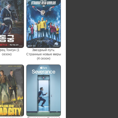
рец Тонгун (1
Звездный путь:
сезон)
Странные новые миры
(4 сезон)