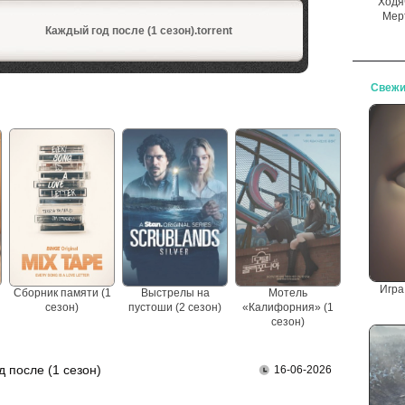
Ходя
Мер
Каждый год после (1 сезон).torrent
Свежи
Игра
Сборник памяти (1
Выстрелы на
Мотель
сезон)
пустоши (2 сезон)
«Калифорния» (1
сезон)
 после (1 сезон)
16-06-2026