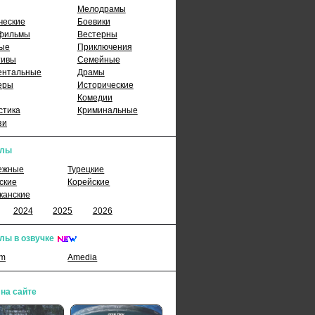
Мелодрамы
ческие
Боевики
фильмы
Вестерны
ые
Приключения
тивы
Семейные
ентальные
Драмы
еры
Исторические
Комедии
стика
Криминальные
зи
алы
ежные
Турецкие
ские
Корейские
канские
2024
2025
2026
лы в озвучке
lm
Amedia
 на сайте