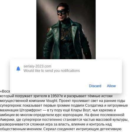
serialy-2023.com
Would like to send you notifications
Discard
Allow
«Восход корпорации Vought» — захватывающий детективный сериал,
который погружает зрителя в 1950?е и раскрывает тёмные истоки
могущественной компании Vought. Проект проливает свет на ранние годы
супергероев: показывает первые громкие подвиги Солдатика и хитроумные
махинации Штормфронт — в ту пору ещё Клары Воут, чья харизма и
амбиции во многом определили курс корпорации. На фоне послевоенной
Америки, где супергерои постепенно становятся частью массовой культуры,
разворачивается сложная игра за власть, влияние и контроль над
общественным мнением. Сериал соединяет интригующую детективную