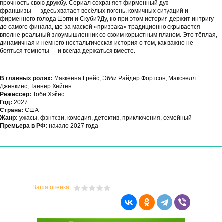
прочность свою дружбу. Сериал сохраняет фирменный дух
франшизы — здесь хватает весёлых погонь, комичных ситуаций и
фирменного голода Шэгги и Скуби?Ду, но при этом история держит интригу
до самого финала, где за маской «призрака» традиционно скрывается
вполне реальный злоумышленник со своим корыстным планом. Это тёплая,
динамичная и немного ностальгическая история о том, как важно не
бояться темноты — и всегда держаться вместе.
В главных ролях:
Маккенна Грейс, Эбби Райдер Фортсон, Максвелл
Дженкинс, Таннер Хейген
Режиссёр:
Тоби Хэйнс
Год:
2027
Страна:
США
Жанр:
ужасы, фэнтези, комедия, детектив, приключения, семейный
Премьера в РФ:
начало 2027 года
Ваша оценка: