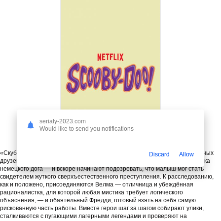
serialy-2023.com
Would like to send you notifications
«Скуби?Ду!» — захватывающий детективный сериал о приключениях юных
Discard
Allow
друзей в летнем лагере. Шэгги и Дафна первыми узнают о пропаже щенка
немецкого дога — и вскоре начинают подозревать, что малыш мог стать
свидетелем жуткого сверхъестественного преступления. К расследованию,
как и положено, присоединяются Велма — отличница и убеждённая
рационалистка, для которой любая мистика требует логического
объяснения, — и обаятельный Фредди, готовый взять на себя самую
рискованную часть работы. Вместе герои шаг за шагом собирают улики,
сталкиваются с пугающими лагерными легендами и проверяют на