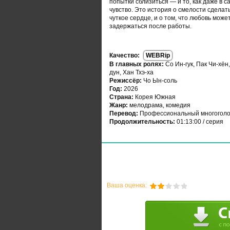
попытки сблизиться — и то, как даже в
чувство. Это история о смелости сделат
чуткое сердце, и о том, что любовь мо
задержаться после работы.
Качество:
WEBRip
В главных ролях:
Со Ин-гук, Пак Чи-хён,
дун, Хан Тхэ-ха
Режиссёр:
Чо Ын-соль
Год:
2026
Страна:
Корея Южная
Жанр:
мелодрама, комедия
Перевод:
Профессиональный многоголо
Продолжительность:
01:13:00 / серия
Ваша оценка: