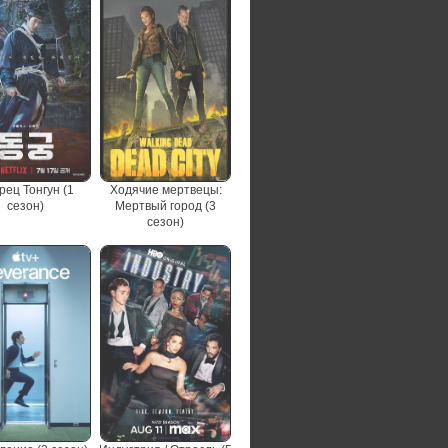
рец Тонгун (1
Ходячие мертвецы:
сезон)
Мертвый город (3
сезон)