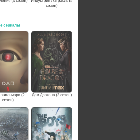
ление (3 сезон)
Индустрия / Отрасль (5
сезон)
е сериалы
 в кальмара (2
Дом Дракона (2 сезон)
сезон)