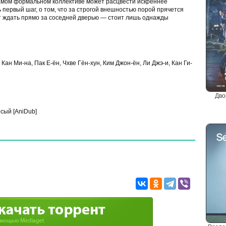
 самом формальном коллективе может расцвести искреннее
ь первый шаг, о том, что за строгой внешностью порой прячется
жет ждать прямо за соседней дверью — стоит лишь однажды
 Кан Ми-на, Пак Е-ён, Чхве Гён-хун, Ким Джон-ён, Ли Джэ-и, Кан Ги-
Дво
сый [AniDub]