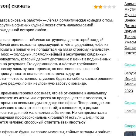
Аниме
езон) скачать
Мисти
Мульт
автра снова на работу!» — лёгкая романтическая комедия о том,
Военн
к рутина офисных будней может стать началом самой
Детек
ожиданной истории любви.
Докум
Трилл
авная героиня — обычная сотрудница, для которой каждый
Ужасы
бочий день похож на предыдущий: отчёты, дедлайны, кофе из
Фанта
томата и попытки не попадаться на глаза строгому начальству.
Фэнте
 босс — холодный, прямолинейный и безупречно собранный
ководитель, который держит дистанцию и ценит в подчинённых
лько результат. Его сдержанность и жёсткие требования
Сери
началу лишь пугают героиню, но постепенно за внешней
Заруб
приступностью она начинает замечать другие
рты — ответственность, умение брать на себя сложные решения
Индий
даже редкую, почти неуловимую заботу о команде.
Амери
2023
 временем героиня осознаёт, что её отношение к начальнику
няется: из источника стресса он превращается в человека, о
тором она невольно думает даже вне офиса. Теперь каждое его
Сериа
мечание отзывается не тревогой, а волнением, а редкие
LostFi
тановятся для неё маленькими событиями. Но как признаться в
е нарушая профессиональных границ? И есть ли шанс, что за
ется человек, способный ответить взаимностью?
Скоро
 офисные будни, неловкие моменты, тайные взгляды и робкие