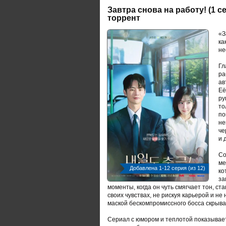
Завтра снова на работу! (1 с
торрент
«З
ка
не
Гл
ра
ав
Её
ру
то
по
не
че
и 
Со
ме
Добавлена 1-12 серия (из 12)
ко
за
моменты, когда он чуть смягчает тон, с
своих чувствах, не рискуя карьерой и н
маской бескомпромиссного босса скрыва
Сериал с юмором и теплотой показывает