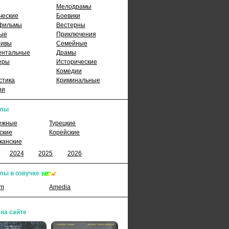
Мелодрамы
ческие
Боевики
фильмы
Вестерны
ые
Приключения
тивы
Семейные
ентальные
Драмы
еры
Исторические
Комедии
стика
Криминальные
зи
алы
ежные
Турецкие
ские
Корейские
канские
2024
2025
2026
лы в озвучке
lm
Amedia
 на сайте