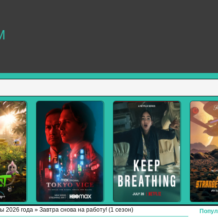
M
ы 2026 года
» Завтра снова на работу! (1 сезон)
Попул