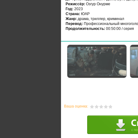
Режиссёр:
Озгур Онурме
Год:
2023
Страна:
ЮАР
Жанр:
драма, триллер, криминал
Перевод:
Профессиональный многоголо
Продолжительность:
00:50:00 / серия
Ваша оценка: