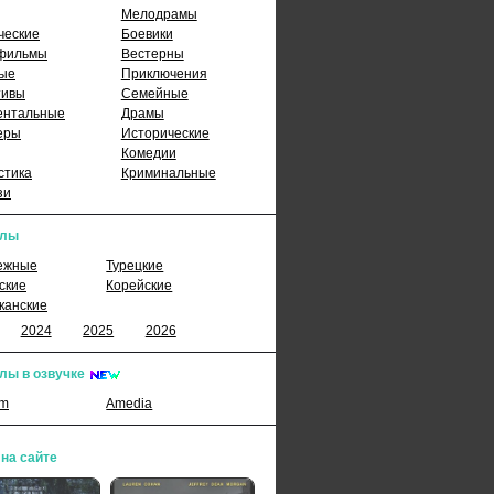
Мелодрамы
ческие
Боевики
фильмы
Вестерны
ые
Приключения
тивы
Семейные
ентальные
Драмы
еры
Исторические
Комедии
стика
Криминальные
зи
алы
ежные
Турецкие
ские
Корейские
канские
2024
2025
2026
лы в озвучке
lm
Amedia
 на сайте