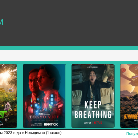
M
ы 2023 года
» Невидимая (1 сезон)
Попул