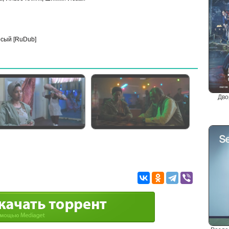
сый [RuDub]
Дво