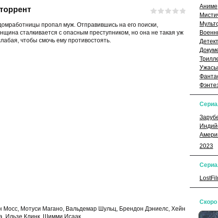
Аниме
 торрент
Мисти
Мульт
домработницы пропал муж. Отправившись на его поиски,
нщина сталкивается с опасным преступником, но она не такая уж
Военн
слабая, чтобы смочь ему противостоять.
Детек
Докум
Трилл
Ужасы
Фанта
Фэнте
Сери
Заруб
Индий
Амери
2023
Сериа
LostFi
Скоро
 Мосс, Мотуси Магано, Вальдемар Шульц, Брендон Дэниелс, Хейн
а, Ильзе Клинк, Шимми Исаак