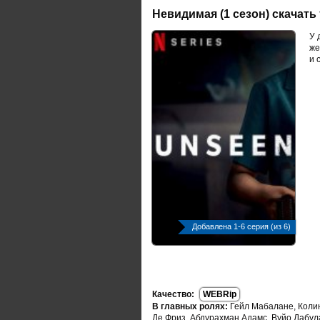
Невидимая (1 сезон) скачать
У 
же
и 
Добавлена 1-6 серия (из 6)
Качество:
WEBRip
В главных ролях:
Гейл Мабалане, Колин
Де Фриз, Абдурахман Адамс, Вуйо Дабул