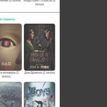
ление (3 сезон)
Индустрия / Отрасль (5
сезон)
е сериалы
 в кальмара (2
Дом Дракона (2 сезон)
сезон)