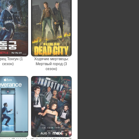
рец Тонгун (1
Ходячие мертвецы:
сезон)
Мертвый город (3
сезон)