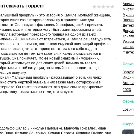
Аниме
) скачать торрент
Мисти
Мульт
альшивый профиль» - это история о Камиле, молодой женщине,
торая ищет свою вторую половинку в приложениях для
Военн
акомств. Она создает фальшивый профиль, чтобы привлечь
Детек
имание мужчин, которые могут быть заинтересованы в ней.
Докум
милла встречает прекрасного принца на одном из таких
Трилл
иложений. Они начинают встречаться, и Камила решает удивить
Ужасы
оего нового знакомого, показывая ему свой настоящий профиль.
Фанта
 она не знает, что этот принц не тот, за кого себя выдает.
Фэнте
 оказывается не тем, кем кажется, и Камила оказывается в
вушке. Она понимает, что ее новый знакомый - мошенник,
торый использует ее для своих целей. Камила пытается
Сери
браться из этой ситуации, но каждый раз попадает в еще
Заруб
льшую ловушку.
риал «Фальшивый профиль» рассказывает о том, как легко
Индий
жно стать жертвой обмана и как важно быть осторожным в
Амери
тернете. Он также показывает, что даже самые прекрасные
2023
инцы могут оказаться не теми, кем кажутся.
Сериа
LostFi
Скоро
одольфо Салас, Линкольн Паломеке, Мануэла Гонсалес, Иван
о Энао, Фелипе Лондоньо, Хулиан Серати, Хулиана Галвис, Ана