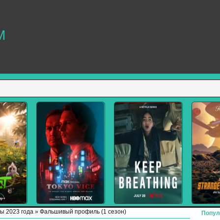
M
ы 2023 года
» Фальшивый профиль (1 сезон)
Попул