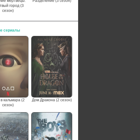
чие мертвецы:
Разделение (3 сезон)
твый город (3
сезон)
е сериалы
 в кальмара (2
Дом Дракона (2 сезон)
сезон)