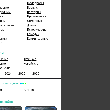
Мелодрамы
ческие
Боевики
фильмы
Вестерны
ые
Приключения
тивы
Семейные
ентальные
Драмы
еры
Исторические
Комедии
стика
Криминальные
зи
алы
ежные
Турецкие
ские
Корейские
канские
2024
2025
2026
лы в озвучке
lm
Amedia
 на сайте