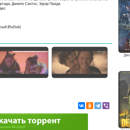
ортада, Данило Сантос, Эдгар Прада
дес
сый [RuDub]
Дво