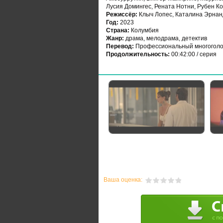
Лусия Домингес, Рената Нотни, Рубен К
Режиссёр:
Клыч Лопес, Каталина Эрнан
Год:
2023
Страна:
Колумбия
Жанр:
драма, мелодрама, детектив
Перевод:
Профессиональный многоголо
Продолжительность:
00:42:00 / серия
Ваша оценка: