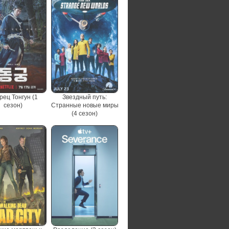
рец Тонгун (1
Звездный путь:
сезон)
Странные новые миры
(4 сезон)