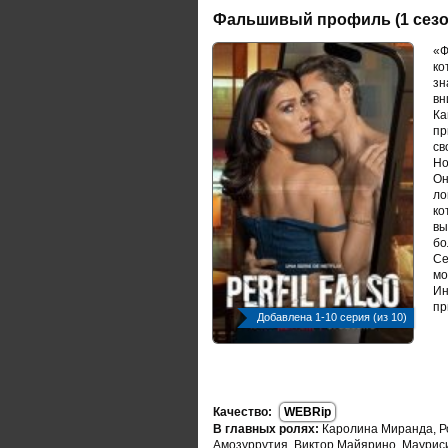
Фальшивый профиль (1 сезон
«Ф
ко
зн
вн
Ка
пр
св
Но
Он
ло
ко
вы
бо
Се
мо
Ин
пр
Добавлена 1-10 серия (из 10)
Качество:
WEBRip
В главных ролях:
Каролина Миранда, Р
Амозуррутия, Виктор Майярино, Мауриси