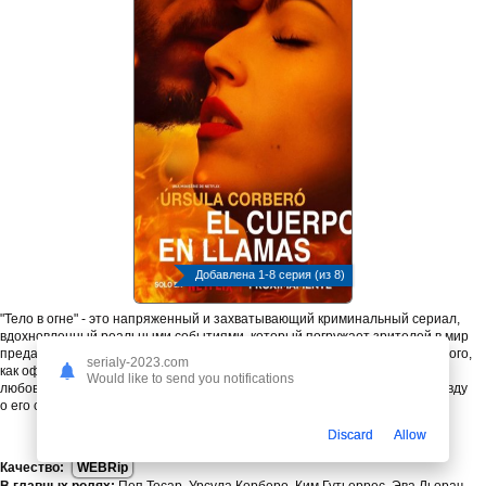
Добавлена 1-8 серия (из 8)
"Тело в огне" - это напряженный и захватывающий криминальный сериал,
вдохновленный реальными событиями, который погружает зрителей в мир
предательства, мести и беспощадной борьбы с преступностью. После того,
serialy-2023.com
как офицер полиции был убит и сожжен, двое его коллег - девушка и ее
Would like to send you notifications
любовник, - начинают собственное расследование, чтобы раскрыть правду
о его смерти.
Discard
Allow
Качество:
WEBRip