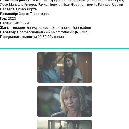
В главных ролях:
Пеп Тосар, Урсула Корберо, Ким Гутьеррес, Эва Льорач,
Хосе Мануэль Ривера, Рауль Прието, Исак Феррис, Гиомар Кайадо, Сержи
Сервера, Оскар Дорта
Режиссёр:
Хорхе Торрегросса
Год:
2023
Страна:
Испания
Жанр:
триллер, драма, криминал, детектив, биография
Перевод:
Профессиональный многоголосый [RuDub]
Продолжительность:
00:50:00 / серия